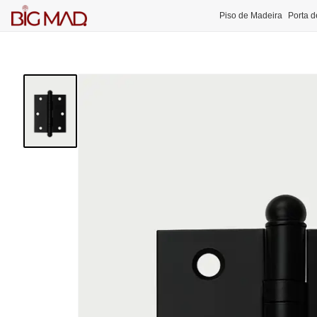
Piso de Madeira
Porta d
Piso de Madeira
Piso Pronto de Madeira
Assoalho de Madeira
Taco de Madeira
Deck de Madeira
Degrau de Madeira
Rodapé
Rodape
Branco
Rodapé
Preto
Rodapé
Cinza
Rodapé de Madeira
Forro de Madeira
Porta de Madeira
Porta Pivotante
Porta de Demolição
Porta Frisada
Porta Camarão
Portas Kit de Correr
Porta
Portas Decorativas
Branca
Porta Cinza de