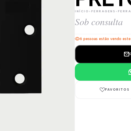
INÍCIO
>
FERRAGENS
>
FERRA
Sob consulta
6 pessoas estão vendo este
FAVORITOS