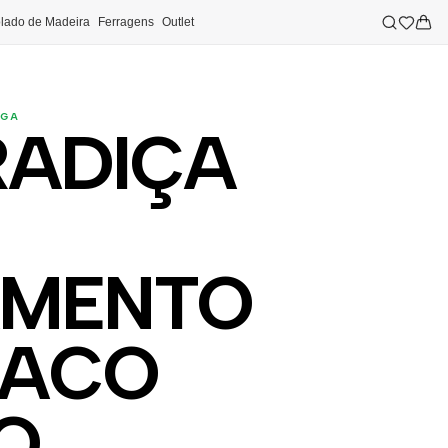
lado de Madeira
Ferragens
Outlet
EGA
ADIÇA
AMENTO
 ACO
O