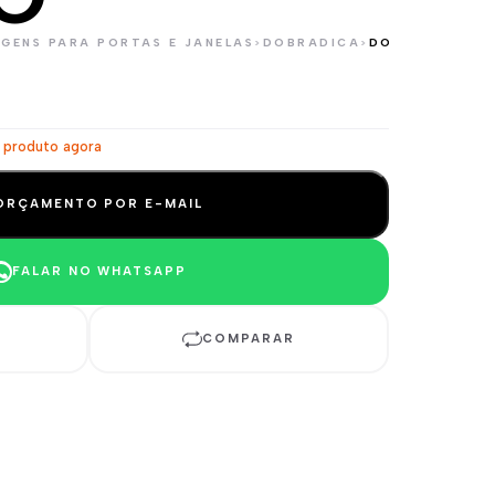
GENS PARA PORTAS E JANELAS
>
DOBRADICA
>
DOBRADIÇA CO
 produto agora
ORÇAMENTO POR E-MAIL
FALAR NO WHATSAPP
COMPARAR