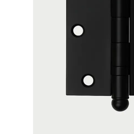
Madeira
Porta Preta de
Madeira
Portas Especiais
Portas com Visor
Portas de Correr
Porta Dupla
Móveis de Madeira
Mesa de
Mesa de Madeira
Jantar
Mesa de
Centro
Aparador de
Madeira
Mesa de Canto
Vaso
Quadro
Escultura
Espelho
Decorações
Sofá
Poltrona
Cadeira
Banco
Assentos
Esquadrias de Madeira
Porta
Portas Venezianas
Balcão de Abrir
Porta
Veneziana de Correr
Porta
Veneziana Pantografica
Porta de
Portas Prainas