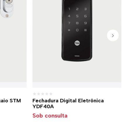
gaio STM
Fechadura Digital Eletrônica
F
YDF40A
F
Sob consulta
S