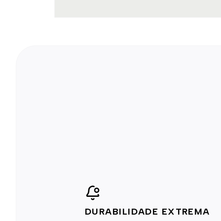
Correr
Veneziana de
Veneziana de
Madeira
Correr
Veneziana
Pantográfica
Janela de
Abrir
Janela de Abrir
Guilhotina
Vitro de
Vitro de Madeira
Correr
Vitro
Pantografico
Vitro
Basculante
Vitro
Capela
Vitro Max Ar
Painel de Madeira
Pergolado de Madeira
Ferragens
Fechadura
Fechadura
Eletrônica
Fechadura
DURABILIDADE EXTREMA
Externa
Fechadura