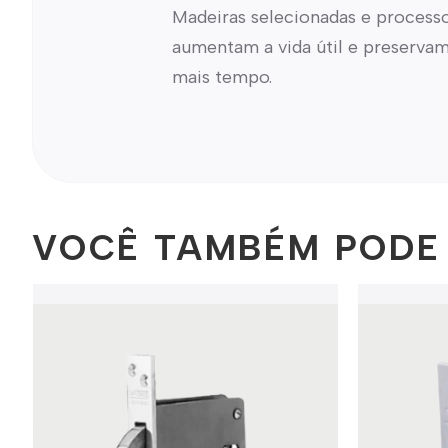
Madeiras selecionadas e process
Interna
Fechadura de
Banheiro
Fechadura de
aumentam a vida útil e preservam
Porta de Correr
Fechadura
mais tempo.
Rolete
Ferragens Para Portas e
Kit de
Janelas
Correr
Dobradiça
Trinco e
Trava
Puxador
Outlet
VOCÊ TAMBÉM PODE