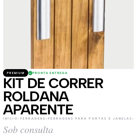
PRONTA ENTREGA
PREMIUM
KIT DE CORRER
ROLDANA
APARENTE
INÍCIO
>
FERRAGENS
>
FERRAGENS PARA PORTAS E JANELAS
>
Sob consulta