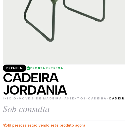
PRONTA ENTREGA
PREMIUM
CADEIRA
JORDANIA
INÍCIO
>
MOVEIS DE MADEIRA
>
ASSENTOS
>
CADEIRA
>
CADEIRA
Sob consulta
18 pessoas estão vendo este produto agora